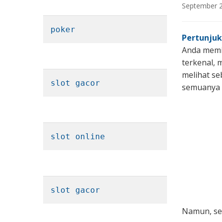
September 2
poker
Pertunjuk
Anda memi
terkenal, 
melihat se
slot gacor
semuanya 
slot online
slot gacor
Namun, sep