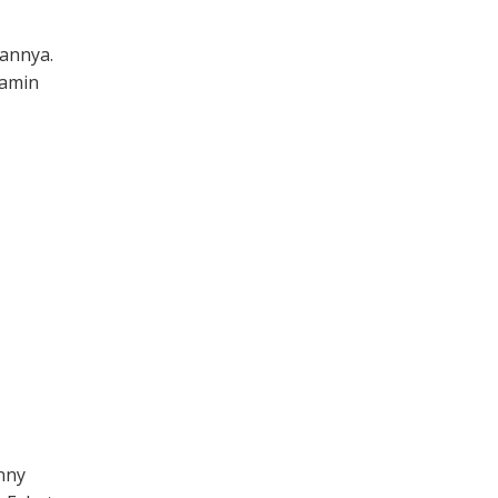
annya.
lamin
nny