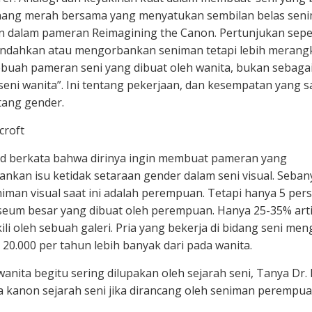
nang merah bersama yang menyatukan sembilan belas sen
 dalam pameran Reimagining the Canon. Pertunjukan sepert
endahkan atau mengorbankan seniman tetapi lebih merang
buah pameran seni yang dibuat oleh wanita, bukan sebaga
eni wanita”. Ini tentang pekerjaan, dan kesempatan yang 
tang gender.
croft
nd berkata bahwa dirinya ingin membuat pameran yang
kan isu ketidak setaraan gender dalam seni visual. Seban
iman visual saat ini adalah perempuan. Tetapi hanya 5 per
seum besar yang dibuat oleh perempuan. Hanya 25-35% arti
ili oleh sebuah galeri. Pria yang bekerja di bidang seni men
$ 20.000 per tahun lebih banyak dari pada wanita.
nita begitu sering dilupakan oleh sejarah seni, Tanya Dr.
a kanon sejarah seni jika dirancang oleh seniman perempua