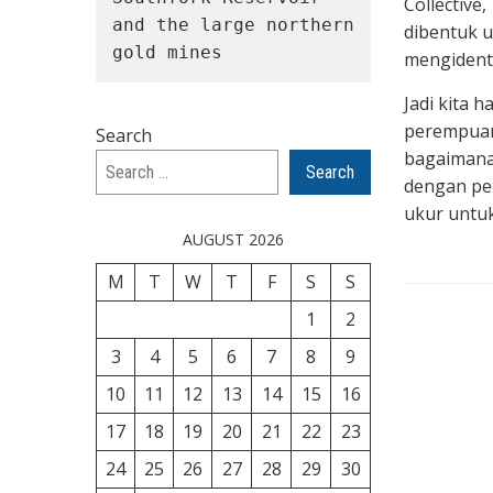
Collective
and the large northern 
dibentuk u
gold mines
mengidenti
Jadi kita 
perempuan
Search
bagaimana 
Search
dengan pen
ukur untuk
AUGUST 2026
M
T
W
T
F
S
S
1
2
3
4
5
6
7
8
9
10
11
12
13
14
15
16
17
18
19
20
21
22
23
24
25
26
27
28
29
30