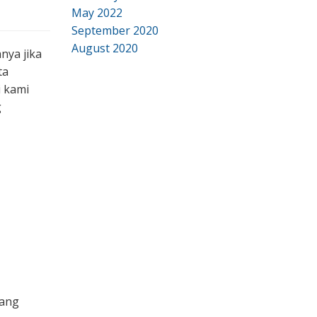
May 2022
September 2020
August 2020
nya jika
ta
i kami
g
yang