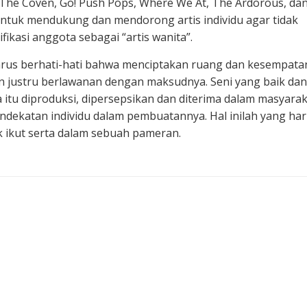
, The Coven, Go! Push Pops, Where We At, The Ardorous, da
ntuk mendukung dan mendorong artis individu agar tidak
fikasi anggota sebagai “artis wanita”.
harus berhati-hati bahwa menciptakan ruang dan kesempata
 justru berlawanan dengan maksudnya. Seni yang baik dan
itu diproduksi, dipersepsikan dan diterima dalam masyarak
dekatan individu dalam pembuatannya. Hal inilah yang har
 ikut serta dalam sebuah pameran.