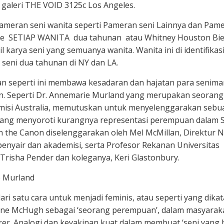
 galeri THE VOID 3125c Los Angeles.
ameran seni wanita seperti Pameran seni Lainnya dan Pame
he SETIAP WANITA dua tahunan atau Whitney Houston Bie
il karya seni yang semuanya wanita. Wanita ini di identifikas
a seni dua tahunan di NY dan LA.
an seperti ini membawa kesadaran dan hajatan para senima
. Seperti Dr. Annemarie Murland yang merupakan seorang
misi Australia, memutuskan untuk menyelenggarakan sebu
ang menyoroti kurangnya representasi perempuan dalam S
 the Canon diselenggarakan oleh Mel McMillan, Direktur N
penyair dan akademisi, serta Profesor Rekanan Universitas
Trisha Pender dan koleganya, Keri Glastonbury.
 Murland
dari satu cara untuk menjadi feminis, atau seperti yang dika
line McHugh sebagai ‘seorang perempuan’, dalam masyarak
r. Analogi dan keyakinan kuat dalam membuat ‘seni yang ba