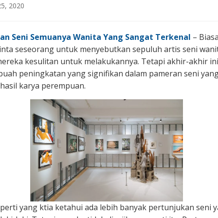
5, 2020
an Seni Semuanya Wanita Yang Sangat Terkenal
– Biasa
nta seseorang untuk menyebutkan sepuluh artis seni wani
mereka kesulitan untuk melakukannya. Tetapi akhir-akhir in
buah peningkatan yang signifikan dalam pameran seni yan
hasil karya perempuan.
erti yang ktia ketahui ada lebih banyak pertunjukan seni 