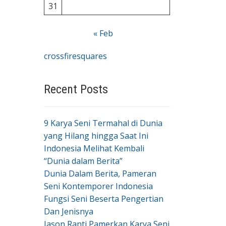
31
« Feb
crossfiresquares
Recent Posts
9 Karya Seni Termahal di Dunia
yang Hilang hingga Saat Ini
Indonesia Melihat Kembali
“Dunia dalam Berita”
Dunia Dalam Berita, Pameran
Seni Kontemporer Indonesia
Fungsi Seni Beserta Pengertian
Dan Jenisnya
Jason Ranti Pamerkan Karya Seni