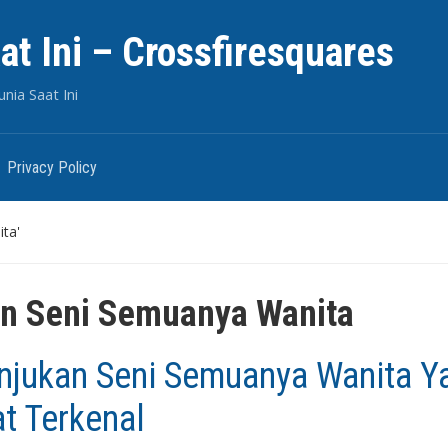
aat Ini – Crossfiresquares
nia Saat Ini
Privacy Policy
ta'
an Seni Semuanya Wanita
njukan Seni Semuanya Wanita Y
t Terkenal