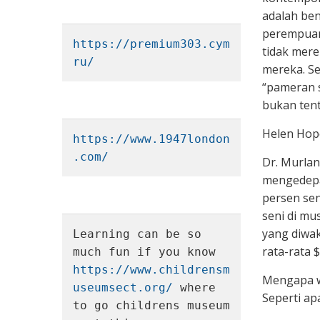
adalah be
perempuan
https://premium303.cym
tidak mer
ru/
mereka. Se
“pameran s
bukan ten
Helen Hop
https://www.1947london
.com/
Dr. Murla
mengedepan
persen sen
seni di mu
yang diwak
Learning can be so 
rata-rata 
much fun if you know 
https://www.childrensm
Mengapa wa
useumsect.org/
 where 
Seperti ap
to go childrens museum 