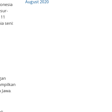
August 2020
donesia
sur-
 11
a seni:
gan
ampilkan
 Jawa.