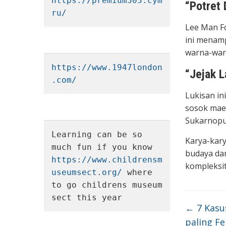
https://premium303.cym
“Potret 
ru/
Lee Man Fo
ini menamp
warna-war
https://www.1947london
“Jejak L
.com/
Lukisan in
sosok maes
Sukarnoput
Learning can be so 
Karya-kary
much fun if you know 
budaya da
https://www.childrensm
kompleksit
useumsect.org/
 where 
to go childrens museum 
sect this year
←
7 Kasu
paling F