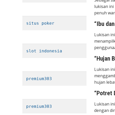
Sebagai sa
lukisan in
penuh war
“Ibu dan
situs poker
Lukisan in
menampilk
penggunaa
slot indonesia
“Hujan B
Lukisan in
menggamba
premium303
hujan leba
“Potret 
Lukisan in
premium303
dengan di