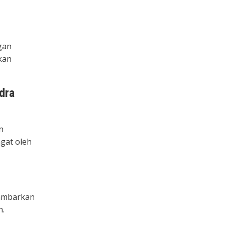
gan
kan
dra
n
gat oleh
gambarkan
n.