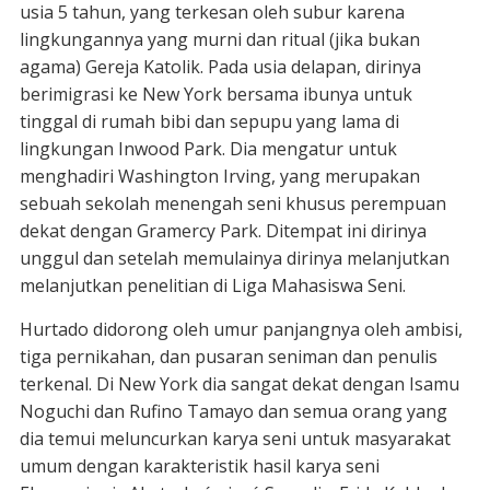
usia 5 tahun, yang terkesan oleh subur karena
lingkungannya yang murni dan ritual (jika bukan
agama) Gereja Katolik. Pada usia delapan, dirinya
berimigrasi ke New York bersama ibunya untuk
tinggal di rumah bibi dan sepupu yang lama di
lingkungan Inwood Park. Dia mengatur untuk
menghadiri Washington Irving, yang merupakan
sebuah sekolah menengah seni khusus perempuan
dekat dengan Gramercy Park. Ditempat ini dirinya
unggul dan setelah memulainya dirinya melanjutkan
melanjutkan penelitian di Liga Mahasiswa Seni.
Hurtado didorong oleh umur panjangnya oleh ambisi,
tiga pernikahan, dan pusaran seniman dan penulis
terkenal. Di New York dia sangat dekat dengan Isamu
Noguchi dan Rufino Tamayo dan semua orang yang
dia temui meluncurkan karya seni untuk masyarakat
umum dengan karakteristik hasil karya seni