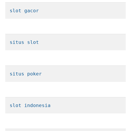
slot gacor
situs slot
situs poker
slot indonesia