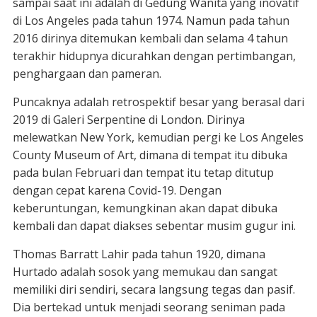
sampai saat ini adalah di Gedung Wanita yang inovatif
di Los Angeles pada tahun 1974. Namun pada tahun
2016 dirinya ditemukan kembali dan selama 4 tahun
terakhir hidupnya dicurahkan dengan pertimbangan,
penghargaan dan pameran.
Puncaknya adalah retrospektif besar yang berasal dari
2019 di Galeri Serpentine di London. Dirinya
melewatkan New York, kemudian pergi ke Los Angeles
County Museum of Art, dimana di tempat itu dibuka
pada bulan Februari dan tempat itu tetap ditutup
dengan cepat karena Covid-19. Dengan
keberuntungan, kemungkinan akan dapat dibuka
kembali dan dapat diakses sebentar musim gugur ini.
Thomas Barratt Lahir pada tahun 1920, dimana
Hurtado adalah sosok yang memukau dan sangat
memiliki diri sendiri, secara langsung tegas dan pasif.
Dia bertekad untuk menjadi seorang seniman pada