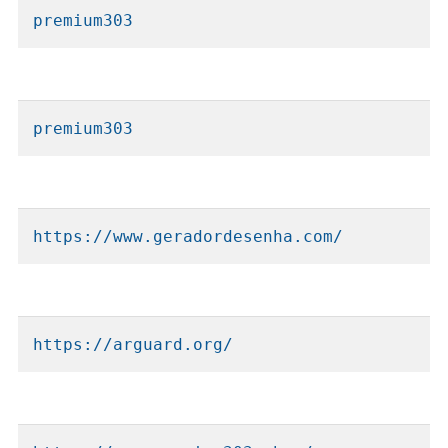
premium303
premium303
https://www.geradordesenha.com/
https://arguard.org/