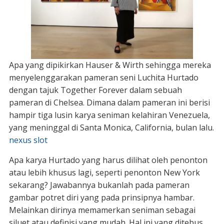
Apa yang dipikirkan Hauser & Wirth sehingga mereka
menyelenggarakan pameran seni Luchita Hurtado
dengan tajuk Together Forever dalam sebuah
pameran di Chelsea. Dimana dalam pameran ini berisi
hampir tiga lusin karya seniman kelahiran Venezuela,
yang meninggal di Santa Monica, California, bulan lalu.
nexus slot
Apa karya Hurtado yang harus dilihat oleh penonton
atau lebih khusus lagi, seperti penonton New York
sekarang? Jawabannya bukanlah pada pameran
gambar potret diri yang pada prinsipnya hambar.
Melainkan dirinya memamerkan seniman sebagai
siluet atau definisi yang mudah. Hal ini yang ditebus