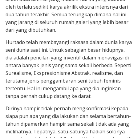
oleh terlalu sedikit karya akrilik ekstra intensnya dari
dua tahun terakhir. Semua terungkap dimana hal ini
yang jarang di seluruh rumah galeri yang lebih besar
dari yang dibutuhkan.
Hurtado telah membayangi raksasa dalam dunia karya
seni dunia saat ini. Untuk sebagian besar hidupnya,
dia adalah pencilan yang inventif dalam menavigasi di
antara banyak jenis yang sama sekali berbeda. Seperti
Surealisme, Ekspresionisme Abstrak, realisme, dan
terutama jenis penggambaran seni tubuh feminis
tertentu. Hal ini mengambil apa yang dia inginkan
tanpa pernah cukup datang ke darat.
Dirinya hampir tidak pernah mengkonfirmasi kepada
siapa pun apa yang dia lakukan dan selama bertahun-
tahun dipamerkan hampir sama sekali tidak ada yang
melihatnya. Tepatnya, satu-satunya hadiah solonya