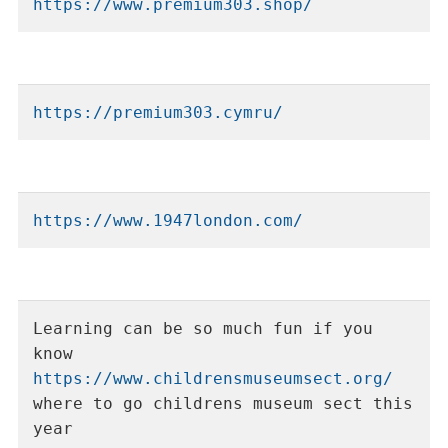
https://www.premium303.shop/
https://premium303.cymru/
https://www.1947london.com/
Learning can be so much fun if you 
know 
https://www.childrensmuseumsect.org/
where to go childrens museum sect this 
year