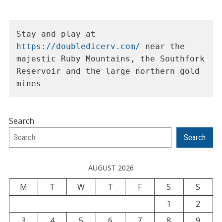
Stay and play at 
https://doubledicerv.com/
 near the 
majestic Ruby Mountains, the Southfork 
Reservoir and the large northern gold 
mines
Search
Search
AUGUST 2026
M
T
W
T
F
S
S
1
2
3
4
5
6
7
8
9