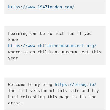
https://www.1947london.com/
Learning can be so much fun if you 
know 
https://www.childrensmuseumsect.org/
where to go childrens museum sect this 
year
Welcome to my blog 
https://bloog.io/
The full version of this site and try 
hard refreshing this page to fix the 
error.