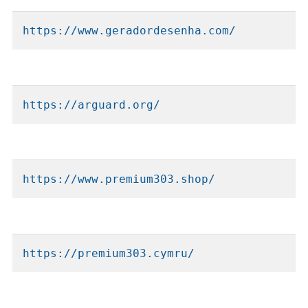
https://www.geradordesenha.com/
https://arguard.org/
https://www.premium303.shop/
https://premium303.cymru/