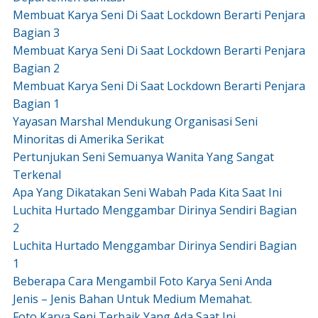
Membuat Karya Seni Di Saat Lockdown Berarti Penjara
Bagian 3
Membuat Karya Seni Di Saat Lockdown Berarti Penjara
Bagian 2
Membuat Karya Seni Di Saat Lockdown Berarti Penjara
Bagian 1
Yayasan Marshal Mendukung Organisasi Seni
Minoritas di Amerika Serikat
Pertunjukan Seni Semuanya Wanita Yang Sangat
Terkenal
Apa Yang Dikatakan Seni Wabah Pada Kita Saat Ini
Luchita Hurtado Menggambar Dirinya Sendiri Bagian
2
Luchita Hurtado Menggambar Dirinya Sendiri Bagian
1
Beberapa Cara Mengambil Foto Karya Seni Anda
Jenis – Jenis Bahan Untuk Medium Memahat.
Foto Karya Seni Terbaik Yang Ada Saat Ini