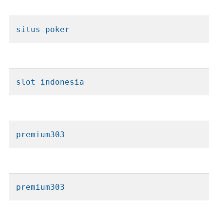
situs poker
slot indonesia
premium303
premium303