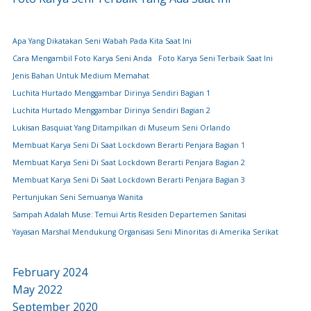
Apa Yang Dikatakan Seni Wabah Pada Kita Saat Ini
Cara Mengambil Foto Karya Seni Anda
Foto Karya Seni Terbaik Saat Ini
Jenis Bahan Untuk Medium Memahat
Luchita Hurtado Menggambar Dirinya Sendiri Bagian 1
Luchita Hurtado Menggambar Dirinya Sendiri Bagian 2
Lukisan Basquiat Yang Ditampilkan di Museum Seni Orlando
Membuat Karya Seni Di Saat Lockdown Berarti Penjara Bagian 1
Membuat Karya Seni Di Saat Lockdown Berarti Penjara Bagian 2
Membuat Karya Seni Di Saat Lockdown Berarti Penjara Bagian 3
Pertunjukan Seni Semuanya Wanita
Sampah Adalah Muse: Temui Artis Residen Departemen Sanitasi
Yayasan Marshal Mendukung Organisasi Seni Minoritas di Amerika Serikat
February 2024
May 2022
September 2020