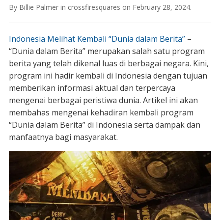
By
Billie Palmer
in
crossfiresquares
on
February 28, 2024
.
Indonesia Melihat Kembali “Dunia dalam Berita”
–
“Dunia dalam Berita” merupakan salah satu program
berita yang telah dikenal luas di berbagai negara. Kini,
program ini hadir kembali di Indonesia dengan tujuan
memberikan informasi aktual dan terpercaya
mengenai berbagai peristiwa dunia. Artikel ini akan
membahas mengenai kehadiran kembali program
“Dunia dalam Berita” di Indonesia serta dampak dan
manfaatnya bagi masyarakat.