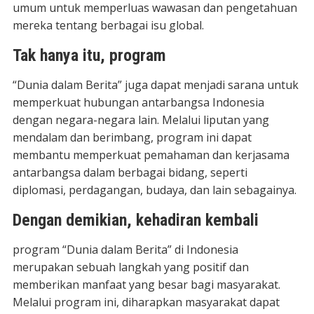
umum untuk memperluas wawasan dan pengetahuan
mereka tentang berbagai isu global.
Tak hanya itu, program
“Dunia dalam Berita” juga dapat menjadi sarana untuk
memperkuat hubungan antarbangsa Indonesia
dengan negara-negara lain. Melalui liputan yang
mendalam dan berimbang, program ini dapat
membantu memperkuat pemahaman dan kerjasama
antarbangsa dalam berbagai bidang, seperti
diplomasi, perdagangan, budaya, dan lain sebagainya.
Dengan demikian, kehadiran kembali
program “Dunia dalam Berita” di Indonesia
merupakan sebuah langkah yang positif dan
memberikan manfaat yang besar bagi masyarakat.
Melalui program ini, diharapkan masyarakat dapat