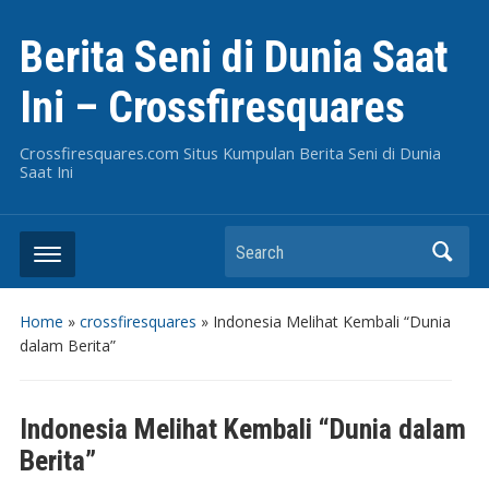
Berita Seni di Dunia Saat
Ini – Crossfiresquares
Crossfiresquares.com Situs Kumpulan Berita Seni di Dunia
Saat Ini
Search
Home
»
crossfiresquares
»
Indonesia Melihat Kembali “Dunia
dalam Berita”
Indonesia Melihat Kembali “Dunia dalam
Berita”