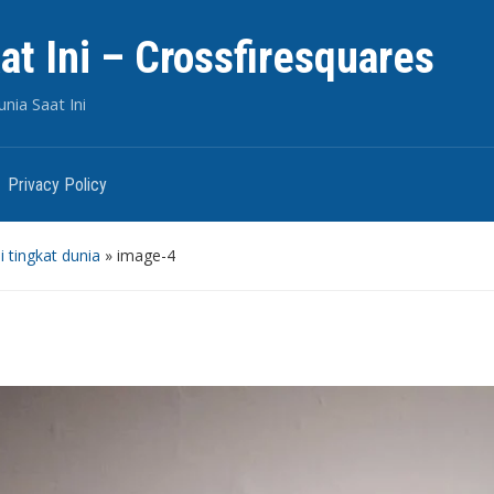
aat Ini – Crossfiresquares
nia Saat Ini
Privacy Policy
 tingkat dunia
»
image-4